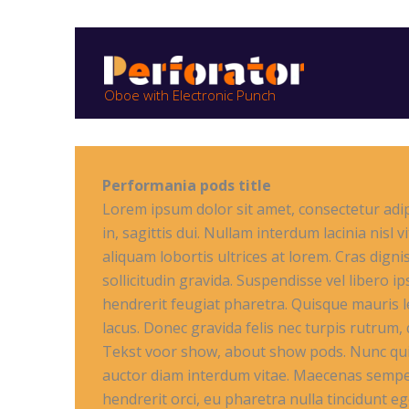
Skip
to
content
Oboe with Electronic Punch
Performania pods title
Lorem ipsum dolor sit amet, consectetur adipi
in, sagittis dui. Nullam interdum lacinia nisl
aliquam lobortis ultrices at lorem. Cras dig
sollicitudin gravida. Suspendisse vel libero 
hendrerit feugiat pharetra. Quisque mauris 
lacus. Donec gravida felis nec turpis rutrum, 
Tekst voor show, about show pods. Nunc quis 
auctor diam interdum vitae. Maecenas semper 
hendrerit orci, eu pharetra nulla tincidunt 