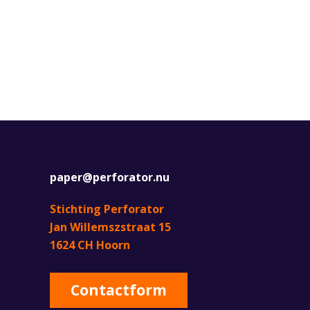
paper@perforator.nu
Stichting Perforator
Jan Willemszstraat 15
1624 CH Hoorn
Contactform