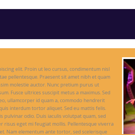
scing elit. Proin ut leo cursus, condimentum nisl
 vitae pellentesque. Praesent sit amet nibh et quam
nissim molestie auctor. Nunc pretium purus ut
ipsum. Fusce ultrices suscipit metus a maximus. Sed
leo, ullamcorper id quam a, commodo hendrerit
quis interdum tortor aliquet. Sed eu mattis felis.
pulvinar odio. Duis iaculis volutpat quam, sed
risus eget mi feugiat mollis. Pellentesque viverra
eget. Nam elementum ante tortor, sed scelerisque